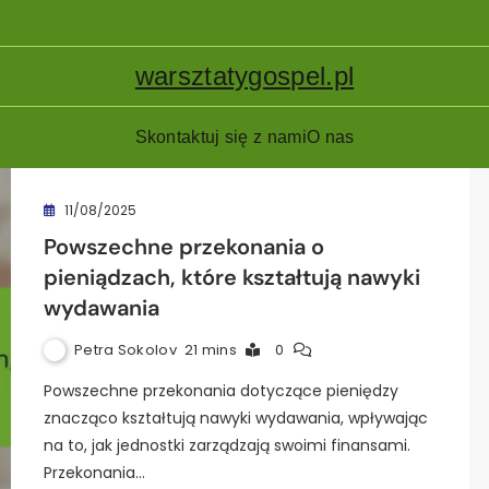
warsztatygospel.pl
Skontaktuj się z nami
O nas
11/08/2025
Powszechne przekonania o
pieniądzach, które kształtują nawyki
wydawania
Petra Sokolov
21 mins
0
Powszechne przekonania dotyczące pieniędzy
znacząco kształtują nawyki wydawania, wpływając
na to, jak jednostki zarządzają swoimi finansami.
Przekonania…