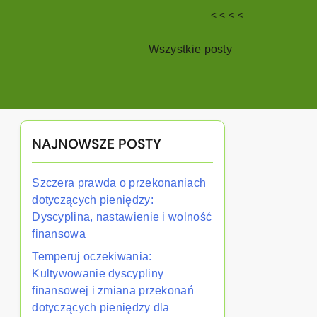
< < < <
Wszystkie posty
NAJNOWSZE POSTY
Szczera prawda o przekonaniach
dotyczących pieniędzy:
Dyscyplina, nastawienie i wolność
finansowa
Temperuj oczekiwania:
Kultywowanie dyscypliny
finansowej i zmiana przekonań
dotyczących pieniędzy dla