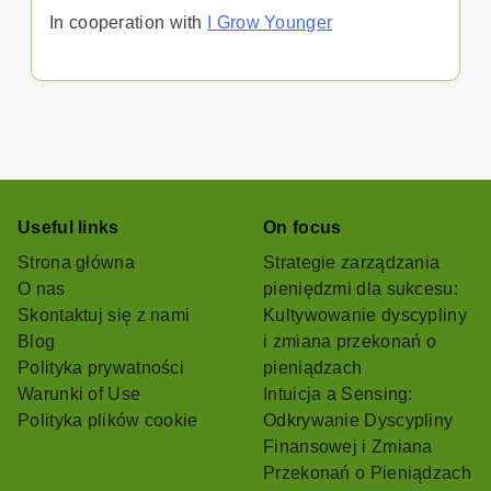
In cooperation with
I Grow Younger
Useful links
On focus
Strona główna
Strategie zarządzania
O nas
pieniędzmi dla sukcesu:
Skontaktuj się z nami
Kultywowanie dyscypliny
Blog
i zmiana przekonań o
Polityka prywatności
pieniądzach
Warunki of Use
Intuicja a Sensing:
Polityka plików cookie
Odkrywanie Dyscypliny
Finansowej i Zmiana
Przekonań o Pieniądzach