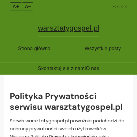
A+
A–
< < < <
warsztatygospel.pl
Strona główna
Wszystkie posty
Skontaktuj się z nami
O nas
Skip
to
content
Polityka Prywatności
serwisu warsztatygospel.pl
Serwis warsztatygospel.pl poważnie podchodzi do
ochrony prywatności swoich użytkowników.
Niniejsza Polityka Prywatności wyjaśnia, jakie