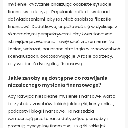
Aby zintegrować edukację i niezależne myślenie w
kształtowaniu przekonań dotyczących pieniędzy i
dyscypliny finansowej, osoby powinny przyjąć
zrównoważone podejście. Po pierwsze, aktywnie
poszukiwać wiedzy poprzez edukację formalną,
która dostarcza podstawowych koncepcji
finansowych. Następnie praktykować niezależne
myślenie, krytycznie analizując osobiste sytuacje
finansowe i decyzje. Regularnie reflektować nad
doświadczeniami, aby rozwijać osobistą filozofię
finansową. Dodatkowo, angażować się w dyskusje z
różnorodnymi perspektywami, aby kwestionować
istniejące przekonania i zwiększać zrozumienie. Na
koniec, wdrażać nauczone strategie w rzeczywistych
scenariuszach, dostosowując je w razie potrzeby,
aby wspierać dyscyplinę finansową.