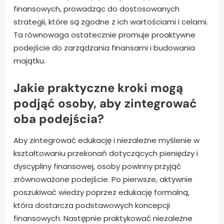
podejmować świadome decyzje. Na przykład,
zrozumienie technik budżetowania poprzez
edukację może być wzbogacone o osobiste
doświadczenia, które podkreślają unikalne nawyki
wydawania.
Dodatkowo, kultywowanie niezależnego myślenia
zachęca osoby do krytycznej oceny porad
finansowych, prowadząc do dostosowanych
strategii, które są zgodne z ich wartościami i celami.
Ta równowaga ostatecznie promuje proaktywne
podejście do zarządzania finansami i budowania
majątku.
Jakie praktyczne kroki mogą
podjąć osoby, aby zintegrować
oba podejścia?