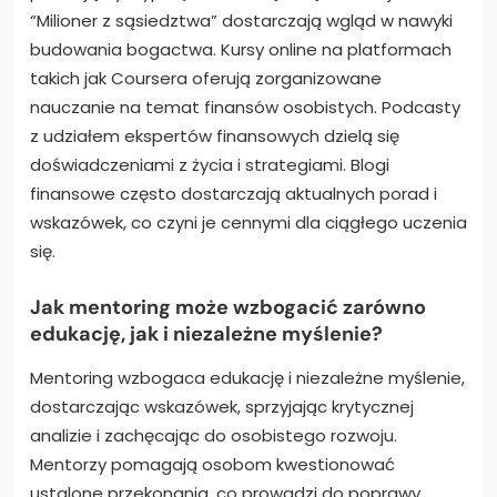
Jakie zasoby są dostępne do rozwijania
niezależnego myślenia finansowego?
Aby rozwijać niezależne myślenie finansowe, warto
korzystać z zasobów takich jak książki, kursy online,
podcasty i blogi finansowe. Te narzędzia
wzmacniają przekonania dotyczące pieniędzy i
promują dyscyplinę finansową. Książki takie jak
“Milioner z sąsiedztwa” dostarczają wgląd w nawyki
budowania bogactwa. Kursy online na platformach
takich jak Coursera oferują zorganizowane
nauczanie na temat finansów osobistych. Podcasty
z udziałem ekspertów finansowych dzielą się
doświadczeniami z życia i strategiami. Blogi
finansowe często dostarczają aktualnych porad i
wskazówek, co czyni je cennymi dla ciągłego uczenia
się.