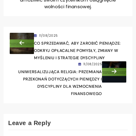
Petra Sokolov
Petra Sokolov jest trenerką finansową i autorką z
Chorwacji, poświęconą pomaganiu osobom w
przekształcaniu ich przekonań dotyczących
pieniędzy oraz kształtowaniu dyscypliny w
nawykach finansowych. Z wykształcenia
psycholog, łączy spostrzeżenia z nauk
behawioralnych z praktycznymi strategiami, aby
umożliwić swoim czytelnikom osiągnięcie
wolności finansowej.
11/08/2025
CO SPRZEDAWAĆ, ABY ZAROBIĆ PIENIĄDZE:
ODKRYJ OPŁACALNE POMYSŁY, ZMIANY W
MYŚLENIU I STRATEGIE DYSCYPLINY
11/08/2025
UNIWERSALIZUJĄCA RELIGIA: PRZEMIANA