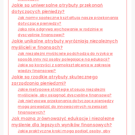
Jakie są uniwersalne atrybuty przekonań
dotyczących pieniędzy?
Jak normy społeczne kształtują nasze przekonania
dotyczące pieniędzy?
Jaką rolę odgrywa wychowanie w rodzinie w
dyscyplinie finansowej?
Jakie unikalne atrybuty wyróżniają niezależnych
myślicieli w finansach?
Jak niezależni myśliciele podchodzą do ryzyka w
sposób inny niż osoby polegające na edukacji?
Jakie są korzyści z samokształcenia w zakresie
wiedzy finansowej?
Jakie są rzadkie atrybuty skutecznego
zarządzania pieniędzmi?
Jakie nietypowe strategie stosują niezależni
myśliciele, aby osiągnąć dyscyplinę finansową?
Jak nietypowe przekonania dotyczące pieniędzy
mogą prowadzić do innowacyjnych rozwiązań
finansowych?
Jak można zrównoważyć edukację i niezależne
myślenie dla lepszych wyników finansowych?
Jakie praktyczne kroki mogą podjąć osoby, aby