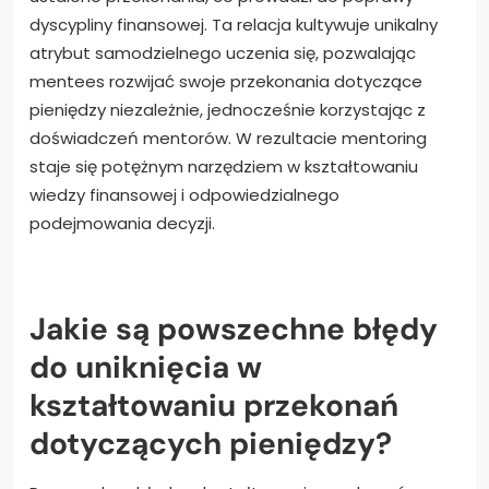
Jak mentoring może wzbogacić zarówno
edukację, jak i niezależne myślenie?
Mentoring wzbogaca edukację i niezależne myślenie,
dostarczając wskazówek, sprzyjając krytycznej
analizie i zachęcając do osobistego rozwoju.
Mentorzy pomagają osobom kwestionować
ustalone przekonania, co prowadzi do poprawy
dyscypliny finansowej. Ta relacja kultywuje unikalny
atrybut samodzielnego uczenia się, pozwalając
mentees rozwijać swoje przekonania dotyczące
pieniędzy niezależnie, jednocześnie korzystając z
doświadczeń mentorów. W rezultacie mentoring
staje się potężnym narzędziem w kształtowaniu
wiedzy finansowej i odpowiedzialnego
podejmowania decyzji.