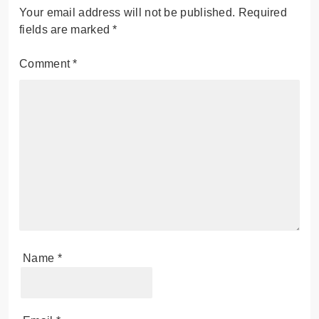
PRZEKONAŃ DOTYCZĄCYCH PIENIĘDZY I
DYSCYPLINY DLA WZMOCNIENIA
FINANSOWEGO
Leave a Reply
Your email address will not be published.
Required
fields are marked
*
Comment
*